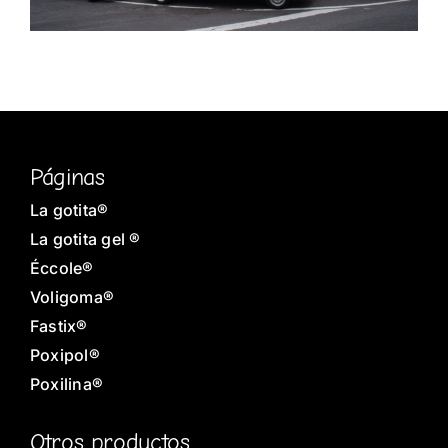
Páginas
La gotita®
La gotita gel ®
Éccole®
Voligoma®
Fastix®
Poxipol®
Poxilina®
Otros productos